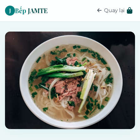
Bếp
JAMTE
J
Quay lại