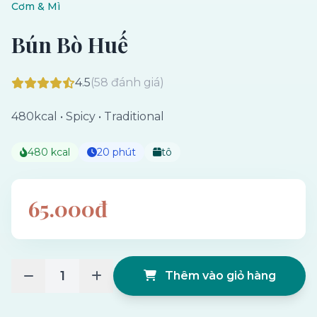
Cơm & Mì
Bún Bò Huế
4.5
(58 đánh giá)
480kcal • Spicy • Traditional
480 kcal
20 phút
tô
65.000đ
1
Thêm vào giỏ hàng